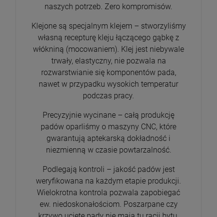
naszych potrzeb. Zero kompromisów.
Klejone są specjalnym klejem – stworzyliśmy
własną recepturę kleju łączącego gąbkę z
włókniną (mocowaniem). Klej jest niebywale
trwały, elastyczny, nie pozwala na
rozwarstwianie się komponentów pada,
nawet w przypadku wysokich temperatur
podczas pracy.
Precyzyjnie wycinane – całą produkcję
padów oparliśmy o maszyny CNC, które
gwarantują aptekarską dokładność i
niezmienną w czasie powtarzalność.
Podlegają kontroli – jakość padów jest
weryfikowana na każdym etapie produkcji.
Wielokrotna kontrola pozwala zapobiegać
ew. niedoskonałościom. Poszarpane czy
krzywo ucięte pady nie mają tu racji bytu.