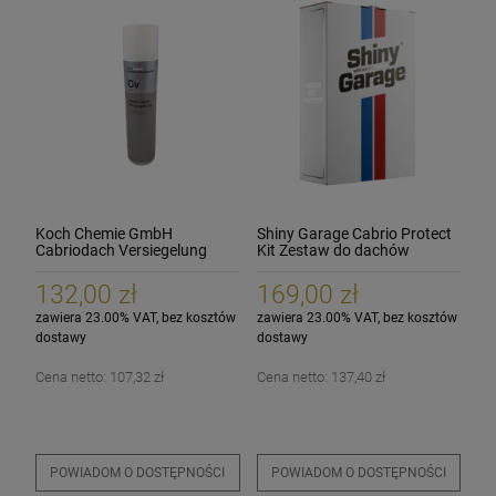
Koch Chemie GmbH
Shiny Garage Cabrio Protect
Cabriodach Versiegelung
Kit Zestaw do dachów
400ml Powłoka Impregnat do
dachu cabrio
132,00 zł
169,00 zł
zawiera 23.00% VAT, bez kosztów
zawiera 23.00% VAT, bez kosztów
dostawy
dostawy
Cena netto:
107,32 zł
Cena netto:
137,40 zł
POWIADOM O DOSTĘPNOŚCI
POWIADOM O DOSTĘPNOŚCI