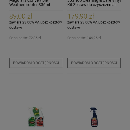
Meguiar's Convertible
303 Top Cleaning & Care Vinyl
Weatherproofer 336ml
Kit Zestaw do czyszczenia i
Impregnat do dachów cabrio
pielęgnacji winylowych
dachów cabrio
89,00 zł
179,90 zł
zawiera 23.00% VAT, bez kosztów
zawiera 23.00% VAT, bez kosztów
dostawy
dostawy
Cena netto:
72,36 zł
Cena netto:
146,26 zł
POWIADOM O DOSTĘPNOŚCI
POWIADOM O DOSTĘPNOŚCI