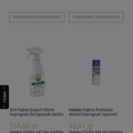
POWIADOM O DOSTĘPNOŚCI
POWIADOM O DOSTĘPNOŚCI
Cleantle Inspire 15ml Powłoka ochronna
K2 Trixon Pro - szczotka do czyszczenia
WaxPro Premium Black Microfiber 40x40cm
opon i nadkoli
360G/m2 Mikrofibra czarna
90,99 zł
19,90 zł
6,90 zł
Cena regularna:
129,99 zł
WIĘCEJ
80,59 zł
Najniższa cena:
szt.
szt.
303 Fabric Guard 950ml
Nielsen Fabric Protector
Impregnat do tapicerki dachu
400ml Impregnat tapicerki
cabrio
dachu
POWIADOM O DOSTĘPNOŚCI
DO KOSZYKA
DO KOSZYKA
165,00 zł
43,91 zł
zawiera 23.00% VAT, bez kosztów
zawiera 23.00% VAT, bez kosztów