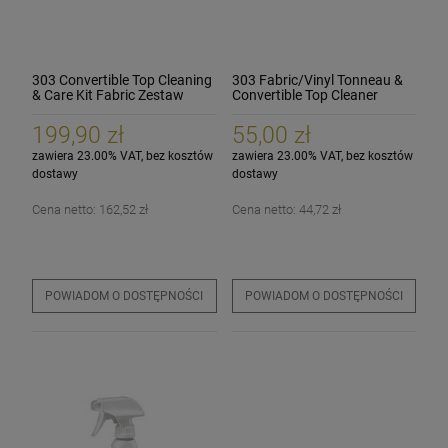
303 Convertible Top Cleaning
303 Fabric/Vinyl Tonneau &
& Care Kit Fabric Zestaw
Convertible Top Cleaner
473ml Płyn do czyszczenia
dachu cabrio
199,90 zł
55,00 zł
zawiera 23.00% VAT, bez kosztów
zawiera 23.00% VAT, bez kosztów
dostawy
dostawy
Cena netto:
162,52 zł
Cena netto:
44,72 zł
POWIADOM O DOSTĘPNOŚCI
POWIADOM O DOSTĘPNOŚCI