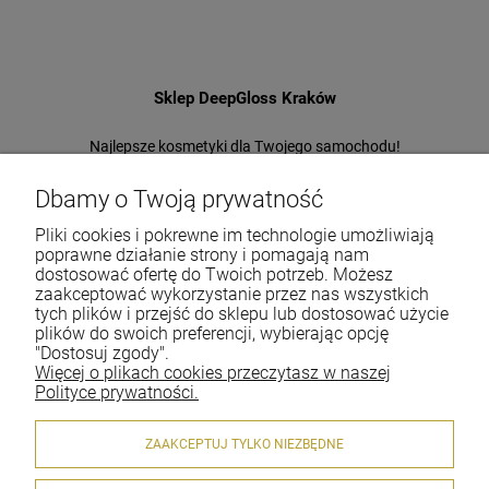
Sklep DeepGloss Kraków
Najlepsze kosmetyki dla Twojego samochodu!
Jeden z największych i najstarszych sklepów
w Polsce!
Dbamy o Twoją prywatność
Pliki cookies i pokrewne im technologie umożliwiają
Tel.:
+48-697-22-66-94
poprawne działanie strony i pomagają nam
E-mail:
office@deepgloss.pl
dostosować ofertę do Twoich potrzeb. Możesz
zaakceptować wykorzystanie przez nas wszystkich
tych plików i przejść do sklepu lub dostosować użycie
plików do swoich preferencji, wybierając opcję
O firmie
"Dostosuj zgody".
Więcej o plikach cookies przeczytasz w naszej
Dostawa i płatności
Polityce prywatności.
Gwarancja i zwroty
ZAAKCEPTUJ TYLKO NIEZBĘDNE
Moje konto