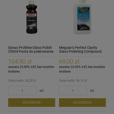
Sonax Profiline Glass Polish
Meguiar's Perfect Clarity
250ml Pasta do polerowania
Glass Polishing Compound
szkła szyb
236ml
104,90 zł
69,00 zł
zawiera 23.00% VAT, bez kosztów
zawiera 23.00% VAT, bez kosztów
dostawy
dostawy
Cena netto:
85,28 zł
Cena netto:
56,10 zł
szt.
szt.
DO KOSZYKA
DO KOSZYKA