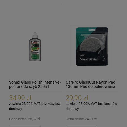
Cleantle Inspire 15ml Powłoka ochronna
K2 Trixon Pro - szczotka do czyszczenia
WaxPro Premium Black Microfiber 40x40cm
opon i nadkoli
360G/m2 Mikrofibra czarna
90,99 zł
19,90 zł
6,90 zł
Cena regularna:
129,99 zł
Sonax Glass Polish Intensive -
CarPro GlassCut Rayon Pad
80,59 zł
Najniższa cena:
politura do szyb 250ml
130mm Pad do polerowania
szyb szkła
szt.
szt.
34,90 zł
29,90 zł
zawiera 23.00% VAT, bez kosztów
zawiera 23.00% VAT, bez kosztów
POWIADOM O DOSTĘPNOŚCI
DO KOSZYKA
DO KOSZYKA
dostawy
dostawy
Cena netto:
28,37 zł
Cena netto:
24,31 zł