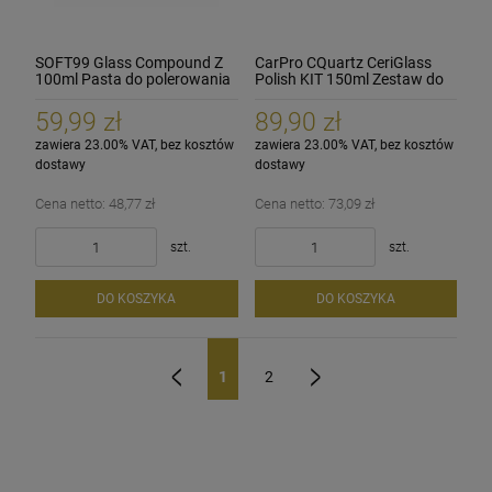
SOFT99 Glass Compound Z
CarPro CQuartz CeriGlass
100ml Pasta do polerowania
Polish KIT 150ml Zestaw do
szyb
polerowania szyb. szkła
59,99 zł
89,90 zł
zawiera 23.00% VAT, bez kosztów
zawiera 23.00% VAT, bez kosztów
dostawy
dostawy
Cena netto:
48,77 zł
Cena netto:
73,09 zł
szt.
szt.
DO KOSZYKA
DO KOSZYKA
1
2
«
»