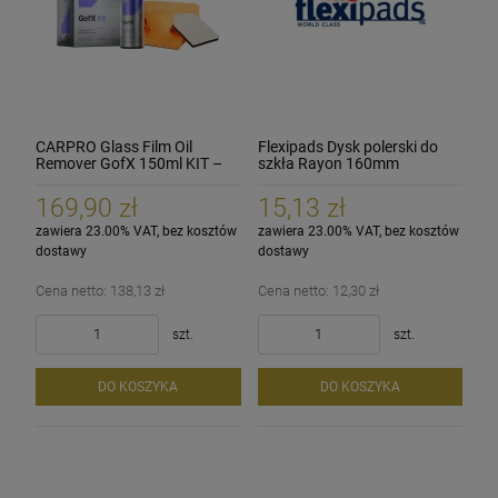
CARPRO Glass Film Oil
Flexipads Dysk polerski do
Remover GofX 150ml KIT –
szkła Rayon 160mm
Kompletny Zestaw do
Renowacji Szyb
169,90 zł
15,13 zł
zawiera 23.00% VAT, bez kosztów
zawiera 23.00% VAT, bez kosztów
dostawy
dostawy
Cena netto:
138,13 zł
Cena netto:
12,30 zł
szt.
szt.
DO KOSZYKA
DO KOSZYKA