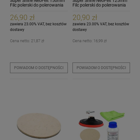
Super Shine NeoFelt 150mm
Super Shine NeoFelt 125mm
Filc polerski do polerowania
Filc polerski do polerowania
szyb szkła
szyb szkła
26,90 zł
20,90 zł
zawiera 23.00% VAT, bez kosztów
zawiera 23.00% VAT, bez kosztów
dostawy
dostawy
Cena netto:
21,87 zł
Cena netto:
16,99 zł
POWIADOM O DOSTĘPNOŚCI
POWIADOM O DOSTĘPNOŚCI