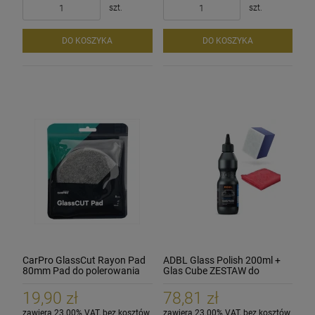
szt.
szt.
DO KOSZYKA
DO KOSZYKA
CarPro GlassCut Rayon Pad
ADBL Glass Polish 200ml +
80mm Pad do polerowania
Glas Cube ZESTAW do
szyb szkła
polerowania szyb szkła
19,90 zł
78,81 zł
zawiera 23.00% VAT, bez kosztów
zawiera 23.00% VAT, bez kosztów