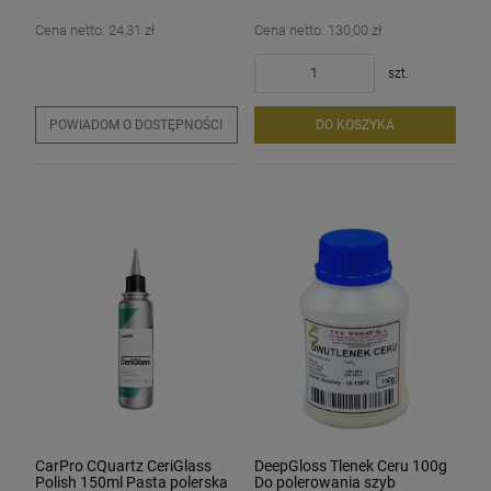
Cena netto:
24,31 zł
Cena netto:
130,00 zł
szt.
POWIADOM O DOSTĘPNOŚCI
DO KOSZYKA
CarPro CQuartz CeriGlass
DeepGloss Tlenek Ceru 100g
Polish 150ml Pasta polerska
Do polerowania szyb