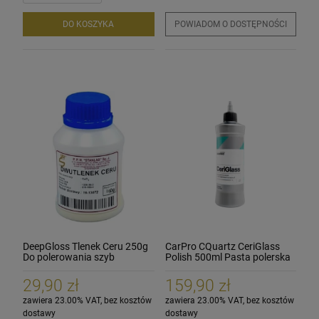
DO KOSZYKA
POWIADOM O DOSTĘPNOŚCI
DeepGloss Tlenek Ceru 250g
CarPro CQuartz CeriGlass
Do polerowania szyb
Polish 500ml Pasta polerska
do szyb, szkła
29,90 zł
159,90 zł
zawiera 23.00% VAT, bez kosztów
zawiera 23.00% VAT, bez kosztów
dostawy
dostawy