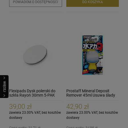
POWIADOM O DOSTĘPNOŚCI
DO KOSZYKA
WIĘCEJ
Flexipads Dysk polerski do
Prostaff Mineral Deposit
szkła Rayon 30mm 5-PAK
Remover 45ml Usuwa ślady
po wodzie
39,00 zł
42,90 zł
zawiera 23.00% VAT, bez kosztów
zawiera 23.00% VAT, bez kosztów
dostawy
dostawy
Cena netto:
31,71 zł
Cena netto:
34,88 zł