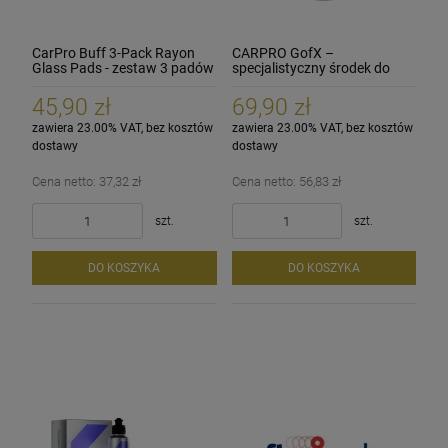
CarPro Buff 3-Pack Rayon
CARPRO GofX –
Glass Pads - zestaw 3 padów
specjalistyczny środek do
do polerowania szyb i szkła
głębokiego czyszczenia szyb
250ml
45,90 zł
69,90 zł
zawiera 23.00% VAT, bez kosztów
zawiera 23.00% VAT, bez kosztów
dostawy
dostawy
Cena netto:
37,32 zł
Cena netto:
56,83 zł
szt.
szt.
DO KOSZYKA
DO KOSZYKA