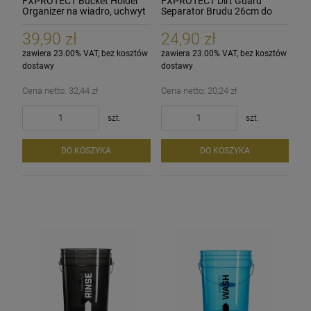
FXPROTECT Bucket Holder
FXPROTECT Dirt Guard
Organizer na wiadro, uchwyt
Separator Brudu 26cm do
na pędzle i akcesoria
wiadra detailingowego
39,90 zł
24,90 zł
zawiera 23.00% VAT, bez kosztów
zawiera 23.00% VAT, bez kosztów
dostawy
dostawy
Cena netto:
32,44 zł
Cena netto:
20,24 zł
szt.
szt.
DO KOSZYKA
DO KOSZYKA