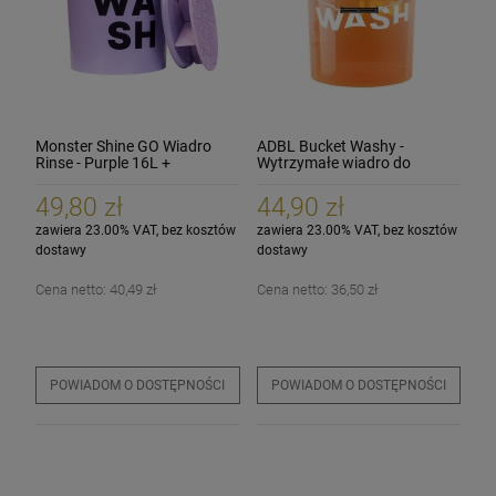
Monster Shine GO Wiadro
ADBL Bucket Washy -
Rinse - Purple 16L +
Wytrzymałe wiadro do
separator brudu do wiadra
bezpiecznego mycia
26cm
samochodu
49,80 zł
44,90 zł
zawiera 23.00% VAT, bez kosztów
zawiera 23.00% VAT, bez kosztów
dostawy
dostawy
Cena netto:
40,49 zł
Cena netto:
36,50 zł
POWIADOM O DOSTĘPNOŚCI
POWIADOM O DOSTĘPNOŚCI