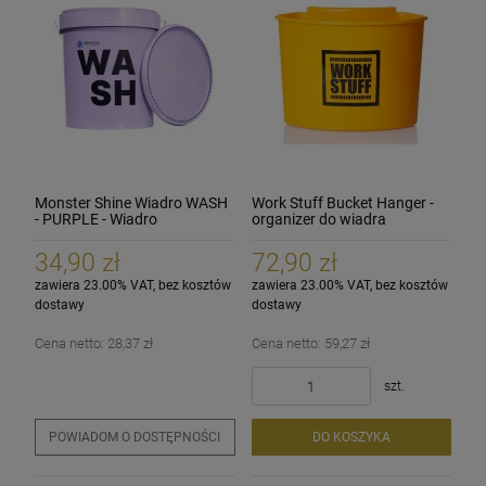
Monster Shine Wiadro WASH
Work Stuff Bucket Hanger -
- PURPLE - Wiadro
organizer do wiadra
detailingowe fioletowe 19L
34,90 zł
72,90 zł
zawiera 23.00% VAT, bez kosztów
zawiera 23.00% VAT, bez kosztów
dostawy
dostawy
Cena netto:
28,37 zł
Cena netto:
59,27 zł
szt.
POWIADOM O DOSTĘPNOŚCI
DO KOSZYKA