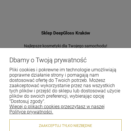
«
»
Sklep DeepGloss Kraków
Najlepsze kosmetyki dla Twojego samochodu!
Jeden z największych i najstarszych sklepów
w Polsce!
Dbamy o Twoją prywatność
Pliki cookies i pokrewne im technologie umożliwiają
Tel.:
+48-697-22-66-94
poprawne działanie strony i pomagają nam
E-mail:
office@deepgloss.pl
dostosować ofertę do Twoich potrzeb. Możesz
zaakceptować wykorzystanie przez nas wszystkich
tych plików i przejść do sklepu lub dostosować użycie
plików do swoich preferencji, wybierając opcję
O firmie
"Dostosuj zgody".
Więcej o plikach cookies przeczytasz w naszej
Dostawa i płatności
Polityce prywatności.
Gwarancja i zwroty
ZAAKCEPTUJ TYLKO NIEZBĘDNE