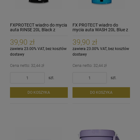
FXPROTECT wiadro do mycia
FX PROTECT wiadro do
auta RINSE 20L Black z
mycia auta WASH 20L Blue z
miarką, ergonomiczny
miarką, ergonomiczny
uchwyt
uchwyt
39,90 zł
39,90 zł
zawiera 23.00% VAT, bez kosztów
zawiera 23.00% VAT, bez kosztów
dostawy
dostawy
Cena netto:
32,44 zł
Cena netto:
32,44 zł
szt.
szt.
DO KOSZYKA
DO KOSZYKA