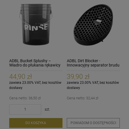
ADBL Bucket Splushy –
ADBL Dirt Blocker -
Wiadro do płukania rękawicy
Innowacyjny separator brudu
lub gąbki
44,90 zł
39,90 zł
zawiera 23.00% VAT, bez kosztów
zawiera 23.00% VAT, bez kosztów
dostawy
dostawy
Cena netto:
36,50 zł
Cena netto:
32,44 zł
szt.
DO KOSZYKA
POWIADOM O DOSTĘPNOŚCI