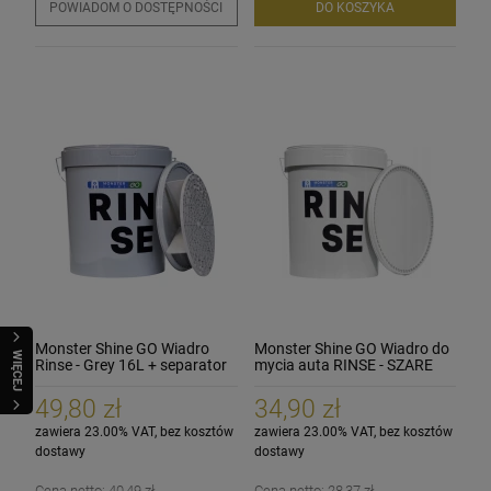
POWIADOM O DOSTĘPNOŚCI
DO KOSZYKA
Monster Shine GO Wiadro
Monster Shine GO Wiadro do
WIĘCEJ
Rinse - Grey 16L + separator
mycia auta RINSE - SZARE
brudu do wiadra 26cm
16L
49,80 zł
34,90 zł
zawiera 23.00% VAT, bez kosztów
zawiera 23.00% VAT, bez kosztów
dostawy
dostawy
Cena netto:
40,49 zł
Cena netto:
28,37 zł