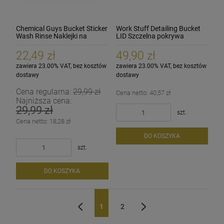
Chemical Guys Bucket Sticker
Work Stuff Detailing Bucket
Wash Rinse Naklejki na
LID Szczelna pokrywa
wiadro ZESTAW
pokrywka do wiader WASH
RINSE WHEELS
22,49 zł
49,90 zł
zawiera 23.00% VAT, bez kosztów
zawiera 23.00% VAT, bez kosztów
dostawy
dostawy
Cena regularna:
29,99 zł
Cena netto:
40,57 zł
Najniższa cena:
29,99 zł
szt.
Cena netto:
18,28 zł
DO KOSZYKA
szt.
DO KOSZYKA
1
2