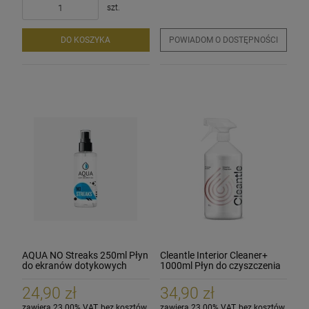
szt.
DO KOSZYKA
POWIADOM O DOSTĘPNOŚCI
AQUA NO Streaks 250ml Płyn
Cleantle Interior Cleaner+
do ekranów dotykowych
1000ml Płyn do czyszczenia
wnętrza
24,90 zł
34,90 zł
zawiera 23.00% VAT, bez kosztów
zawiera 23.00% VAT, bez kosztów