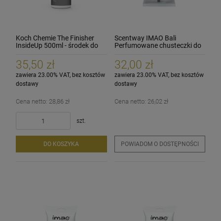
Koch Chemie The Finisher
Scentway IMAO Bali
InsideUp 500ml - środek do
Perfumowane chusteczki do
kokpitu i plastików
czyszczenia kokpitu
wewnętrznych
35,50 zł
32,00 zł
zawiera 23.00% VAT, bez kosztów
zawiera 23.00% VAT, bez kosztów
dostawy
dostawy
Cena netto:
28,86 zł
Cena netto:
26,02 zł
szt.
DO KOSZYKA
POWIADOM O DOSTĘPNOŚCI