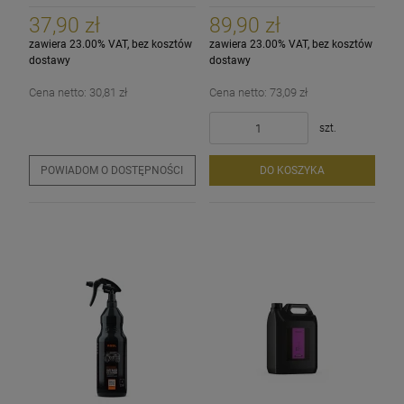
czyszczenia wnętrza
tworzyw kokpitu deski
37,90 zł
89,90 zł
zawiera 23.00% VAT, bez kosztów
zawiera 23.00% VAT, bez kosztów
dostawy
dostawy
Cena netto:
30,81 zł
Cena netto:
73,09 zł
szt.
POWIADOM O DOSTĘPNOŚCI
DO KOSZYKA