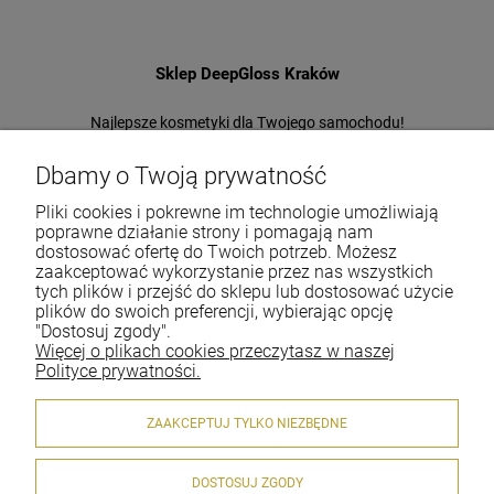
Sklep DeepGloss Kraków
Najlepsze kosmetyki dla Twojego samochodu!
Jeden z największych i najstarszych sklepów
w Polsce!
Dbamy o Twoją prywatność
Pliki cookies i pokrewne im technologie umożliwiają
Tel.:
+48-697-22-66-94
poprawne działanie strony i pomagają nam
E-mail:
office@deepgloss.pl
dostosować ofertę do Twoich potrzeb. Możesz
zaakceptować wykorzystanie przez nas wszystkich
tych plików i przejść do sklepu lub dostosować użycie
plików do swoich preferencji, wybierając opcję
O firmie
"Dostosuj zgody".
Więcej o plikach cookies przeczytasz w naszej
Dostawa i płatności
Polityce prywatności.
Gwarancja i zwroty
ZAAKCEPTUJ TYLKO NIEZBĘDNE
Moje konto
DOSTOSUJ ZGODY