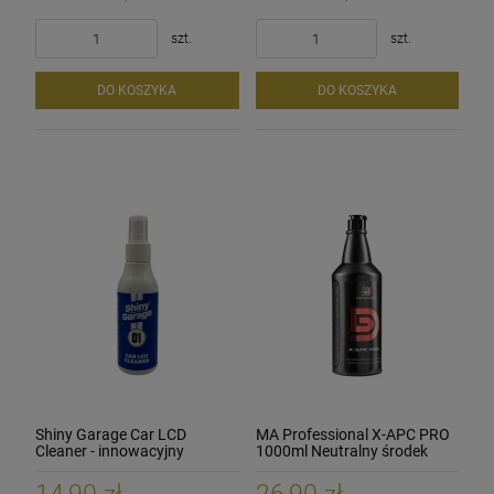
szt.
szt.
EVOXA HDD15 mk II Polerka Dual Action
K2 Trixon Pro - szczotka do czyszczenia
WaxPro Premium Black Microfiber 40x40cm
Maszyna polerska 15mm
opon i nadkoli
360G/m2 Mikrofibra czarna
DO KOSZYKA
DO KOSZYKA
1 225,00 zł
19,90 zł
6,90 zł
Cena regularna:
1 750,00 zł
1 750,00 zł
Najniższa cena:
szt.
szt.
DO KOSZYKA
DO KOSZYKA
POWIADOM O DOSTĘPNOŚCI
Shiny Garage Car LCD
MA Professional X-APC PRO
Cleaner - innowacyjny
1000ml Neutralny środek
produkt do czyszczenia
czyszczący
ekranów 150ml