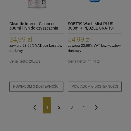
Cleantle Interior Cleaner+
SOFT99 Wash Mist PLUS
500ml Płyn do czyszczenia
300ml + PĘDZEL GRATIS!
wnętrza
24,99 zł
54,99 zł
zawiera 23.00% VAT, bez kosztów
zawiera 23.00% VAT, bez kosztów
dostawy
dostawy
Cena netto:
20,32 zł
Cena netto:
44,71 zł
POWIADOM O DOSTĘPNOŚCI
POWIADOM O DOSTĘPNOŚCI
1
2
3
4
«
»