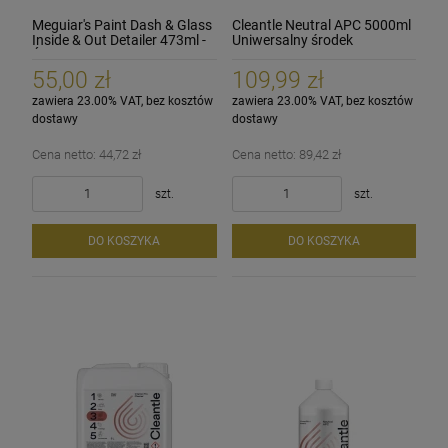
Meguiar's Paint Dash & Glass
Cleantle Neutral APC 5000ml
Inside & Out Detailer 473ml -
Uniwersalny środek
Środek do czyszczenia
czyszczący o neutralnym pH
wewnątrz i na zewnątrz auta
55,00 zł
109,99 zł
zawiera 23.00% VAT, bez kosztów
zawiera 23.00% VAT, bez kosztów
dostawy
dostawy
Cena netto:
44,72 zł
Cena netto:
89,42 zł
szt.
szt.
DO KOSZYKA
DO KOSZYKA