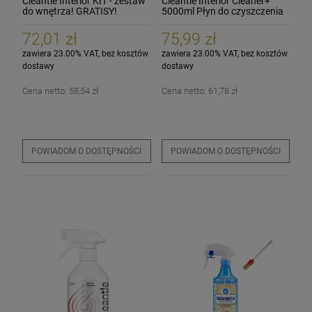
Cleantle Interior KIT - zestaw
Cleantle Interior Cleaner+
do wnętrza! GRATISY!
5000ml Płyn do czyszczenia
wnętrza tworzyw
72,01 zł
75,99 zł
zawiera 23.00% VAT, bez kosztów
zawiera 23.00% VAT, bez kosztów
dostawy
dostawy
Cena netto:
58,54 zł
Cena netto:
61,78 zł
POWIADOM O DOSTĘPNOŚCI
POWIADOM O DOSTĘPNOŚCI