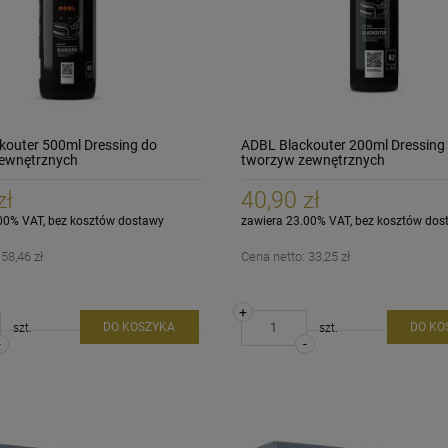
kouter 500ml Dressing do
ADBL Blackouter 200ml Dressing
ewnętrznych
tworzyw zewnętrznych
zł
40,90 zł
00% VAT, bez kosztów dostawy
zawiera 23.00% VAT, bez kosztów dos
:
58,46 zł
Cena netto:
33,25 zł
+
DO KOSZYKA
DO KO
szt.
szt.
-
-