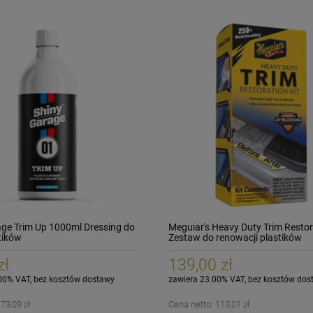
age Trim Up 1000ml Dressing do
Meguiar's Heavy Duty Trim Restora
tików
Zestaw do renowacji plastików
zewnętrznych
zł
139,00 zł
00% VAT, bez kosztów dostawy
zawiera 23.00% VAT, bez kosztów dos
:
73,09 zł
Cena netto:
113,01 zł