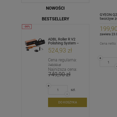
NOWOŚCI
GYEON Q2 
BESTSELLERY
tworzyw z
199,90
zawiera 23.
etailing
ADBL Roller R V2
K2 Mud Out 1000ml
 16 24
Polishing System –
Płyn do czyszczenia
Cena netto
TAW
maszyna rotacyjna do
rowerów
ł
524,93 zł
24,90 zł
tailingowy
polerowania
+
arna:
Cena regularna:
+
749,90 zł
szt.
cena:
Najniższa cena:
-
749,90 zł
DO KOSZYKA
+
szt.
DOM O
-
PNOŚCI
DO KOSZYKA