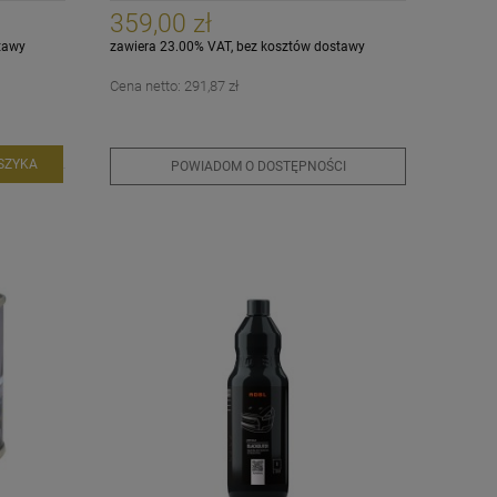
359,00 zł
tawy
zawiera 23.00% VAT, bez kosztów dostawy
Cena netto:
291,87 zł
SZYKA
POWIADOM O DOSTĘPNOŚCI