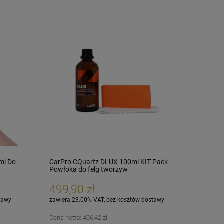
ml Do
CarPro CQuartz DLUX 100ml KIT Pack
Powłoka do felg tworzyw
499,90 zł
tawy
zawiera 23.00% VAT, bez kosztów dostawy
Cena netto:
406,42 zł