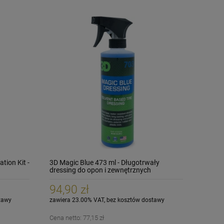
tion Kit -
3D Magic Blue 473 ml - Długotrwały
dressing do opon i zewnętrznych
elementów plastikowych
94,90 zł
tawy
zawiera 23.00% VAT, bez kosztów dostawy
Cena netto:
77,15 zł