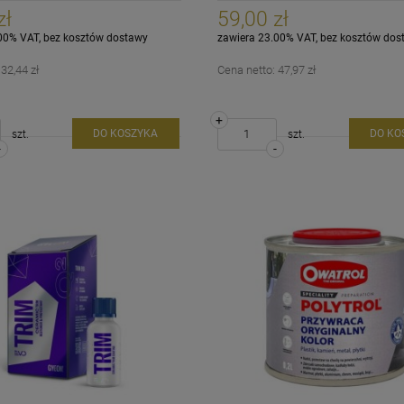
zł
59,00 zł
00% VAT, bez kosztów dostawy
zawiera 23.00% VAT, bez kosztów dos
:
32,44 zł
Cena netto:
47,97 zł
+
DO KOSZYKA
DO KO
szt.
szt.
-
-