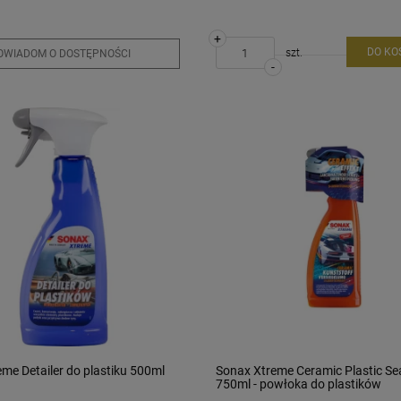
+
DO KO
szt.
OWIADOM O DOSTĘPNOŚCI
-
me Detailer do plastiku 500ml
Sonax Xtreme Ceramic Plastic Se
750ml - powłoka do plastików