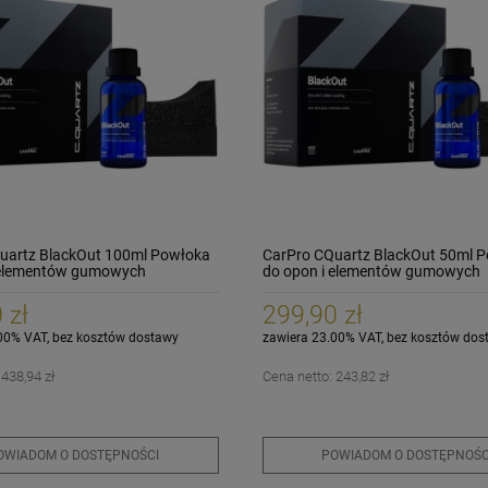
uartz BlackOut 100ml Powłoka
CarPro CQuartz BlackOut 50ml 
 elementów gumowych
do opon i elementów gumowych
 zł
299,90 zł
00% VAT, bez kosztów dostawy
zawiera 23.00% VAT, bez kosztów dos
:
438,94 zł
Cena netto:
243,82 zł
OWIADOM O DOSTĘPNOŚCI
POWIADOM O DOSTĘPNOŚC