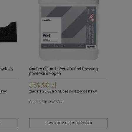
Powłoka
CarPro CQuartz Perl 4000ml Dressing
powłoka do opon
359,90 zł
tawy
zawiera 23.00% VAT, bez kosztów dostawy
Cena netto:
292,60 zł
I
POWIADOM O DOSTĘPNOŚCI