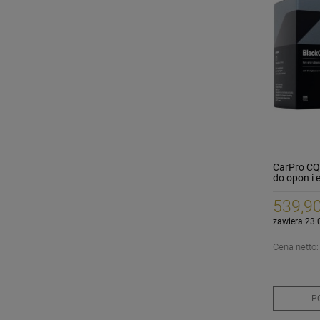
CarPro CQ
do opon i
539,90
zawiera 23.
Cena netto
P