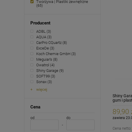
Tworzywa | Plastiki zewnętrzne
(65)
Producent
ADBL
(3)
AQUA
(3)
CarPro CQuartz
(8)
ExceDe
(3)
Koch Chemie GmbH
(3)
Meguiar's
(8)
Owatrol
(4)
Shiny Garage
(9)
SOFT99
(3)
Sonax
(3)
więcej
Shiny Gar
gum i plas
Cena
89,90 
od
do
zawiera 23.
Cena netto