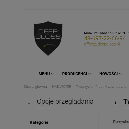
MASZ PYTANIA? ZADZWOŃ, 
48-697-22-66-94
office@deepgloss.pl
MENU
PRODUCENCI
NOWOŚCI
Strona główna
NADWOZIE
Tworzywa | Plastiki zewnętrzne
Opcje przeglądania
T
Kategorie