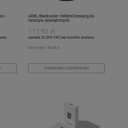
r i
ADBL Blackouter 1000ml Dressing do
tworzyw zewnętrznych
111,90 zł
tawy
zawiera 23.00% VAT, bez kosztów dostawy
K2 Tipso Pro - patyczki
Deepgloss Mikrofibra
DeepGloss Mikrofib
do detali
Kirkland 40x40cm
do szyb waflowa
Cena netto:
90,98 zł
40x40cm
6,90 zł
7,90 zł
8,50 zł
+
I
POWIADOM O DOSTĘPNOŚCI
szt.
POWIADOM O
POWIADOM O
-
DOSTĘPNOŚCI
DOSTĘPNOŚCI
DO KOSZYKA