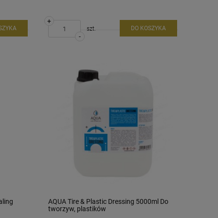
+
SZYKA
DO KOSZYKA
szt.
-
aling
AQUA Tire & Plastic Dressing 5000ml Do
tworzyw, plastików