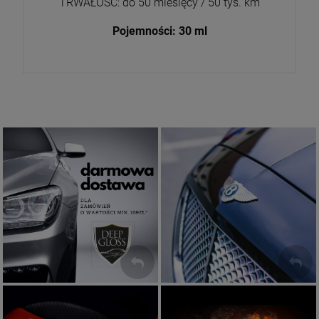
TRWAŁOŚĆ: do 50 miesięcy / 50 tys. km
Pojemności: 30 ml
Produkty do nadwozia
Darmowa dostawa
ZŁÓŻ ZAMÓWIENIE
ZOBACZ
Produkty do wnętrza
Aktualne promocje