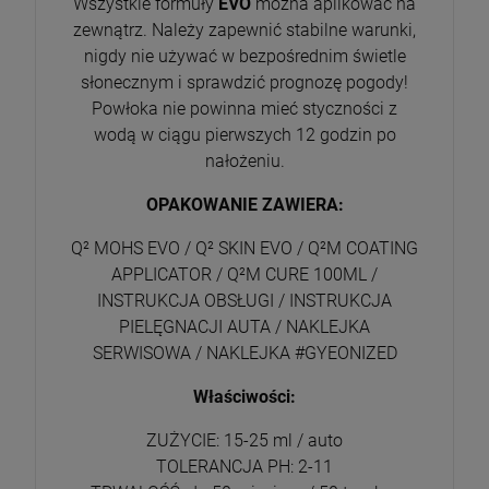
Wszystkie formuły
EVO
można aplikować na
zewnątrz. Należy zapewnić stabilne warunki,
nigdy nie używać w bezpośrednim świetle
słonecznym i sprawdzić prognozę pogody!
Powłoka nie powinna mieć styczności z
wodą w ciągu pierwszych 12 godzin po
nałożeniu.
OPAKOWANIE ZAWIERA:
Q² MOHS EVO / Q² SKIN EVO / Q²M COATING
APPLICATOR / Q²M CURE 100ML /
INSTRUKCJA OBSŁUGI / INSTRUKCJA
PIELĘGNACJI AUTA / NAKLEJKA
SERWISOWA / NAKLEJKA #GYEONIZED
Właściwości:
ZUŻYCIE: 15-25 ml / auto
TOLERANCJA PH: 2-11