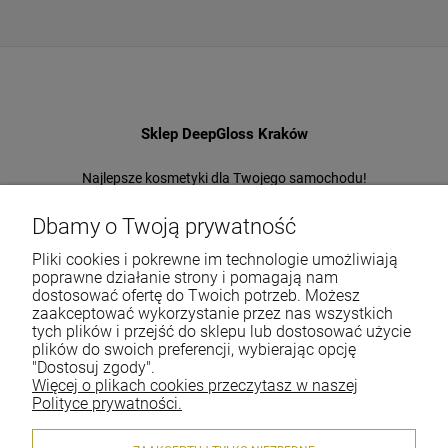
Sklep DeepGloss Kraków
Najlepsze kosmetyki dla Twojego samochodu!
Jeden z największych i najstarszych sklepów
w Polsce!
Dbamy o Twoją prywatność
Pliki cookies i pokrewne im technologie umożliwiają
Tel.:
+48-697-22-66-94
poprawne działanie strony i pomagają nam
E-mail:
office@deepgloss.pl
dostosować ofertę do Twoich potrzeb. Możesz
zaakceptować wykorzystanie przez nas wszystkich
tych plików i przejść do sklepu lub dostosować użycie
plików do swoich preferencji, wybierając opcję
O firmie
"Dostosuj zgody".
Więcej o plikach cookies przeczytasz w naszej
Dostawa i płatności
Polityce prywatności.
Gwarancja i zwroty