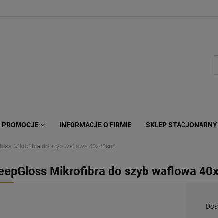
PROMOCJE
INFORMACJE O FIRMIE
SKLEP STACJONARNY
oss Mikrofibra do szyb waflowa 40x40cm
eepGloss Mikrofibra do szyb waflowa 4
Dos