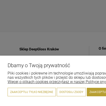
O fi
Sklep DeepGloss Kraków
SK
Najlepsze kosmetyki dla Twojego samochodu!
Ko
Dbamy o Twoją prywatność
Jeden z największych i najstarszych sklepów
Inf
w Polsce!
Pliki cookies i pokrewne im technologie umożliwiają pop
nas wszystkich tych plików i przejść do sklepu lub dostoso
Tel.:
+48-697-22-66-94
Więcej o plikach cookies przeczytasz w naszej Polityce pry
E-mail:
office@deepgloss.pl
ZAAKCEPTUJ TYLKO NIEZBĘDNE
DOSTOSUJ ZGODY
ZAAKCEPTU