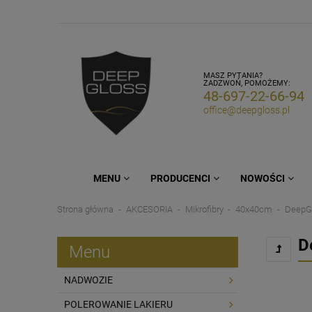
MASZ PYTANIA?
ZADZWOŃ, POMOŻEMY:
48-697-22-66-94
office@deepgloss.pl
MENU
PRODUCENCI
NOWOŚCI
Strona główna
AKCESORIA
Mikrofibry
40x40cm
DeepGl
D
Menu
NADWOZIE
POLEROWANIE LAKIERU