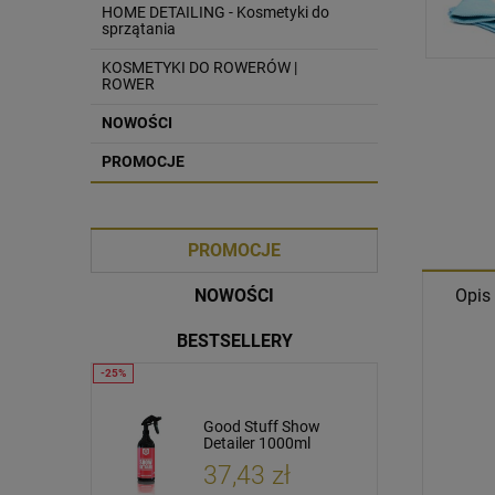
HOME DETAILING - Kosmetyki do
sprzątania
KOSMETYKI DO ROWERÓW |
ROWER
NOWOŚCI
PROMOCJE
PROMOCJE
Opis
NOWOŚCI
BESTSELLERY
etailing
Good Stuff Show
K2 Mud Out 1000ml
 16 24
Detailer 1000ml
Płyn do czyszczenia
TAW
rowerów
ł
37,43 zł
24,90 zł
tailingowy