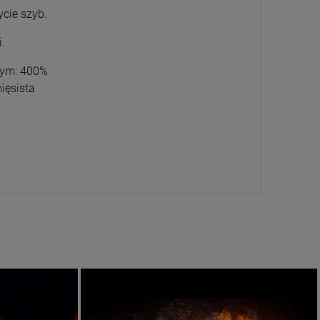
ycie szyb.
+
szt.
POWIADOM O
POWIADOM O
.
-
DOSTĘPNOŚCI
DOSTĘPNOŚCI
DO KOSZYKA
hym: 400%
ięsista
Produkty do wnętrza
Aktualne promocje
SPRAWDŹ!
ZOBACZ