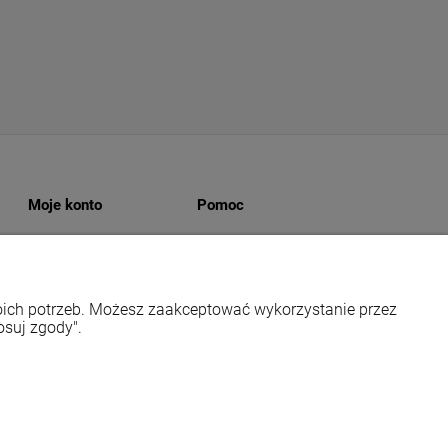
Moje konto
Pomoc
Twoje zamówienia
Jak kupować
jny
Ustawienia konta
Regulaminy
owaru
Przechowalnia
Polityka prywatności
woich potrzeb. Możesz zaakceptować wykorzystanie przez
Zwroty i reklamacje
osuj zgody".