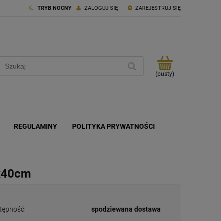
TRYB NOCNY
ZALOGUJ SIĘ
ZAREJESTRUJ SIĘ
(pusty)
REGULAMINY
POLITYKA PRYWATNOŚCI
0x40cm
tępność:
spodziewana dostawa