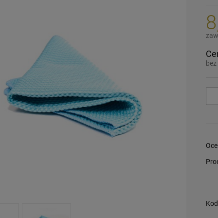
8
zaw
Ce
bez
Oce
Pro
Kod