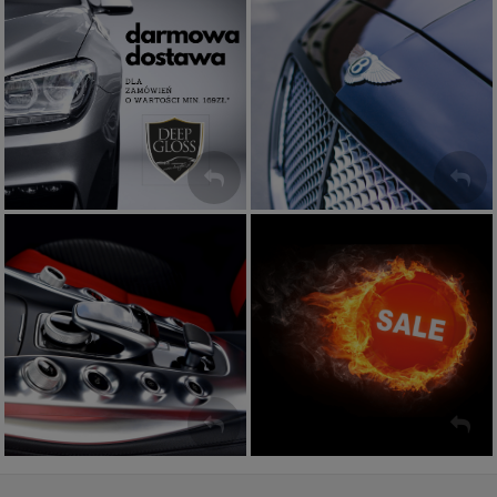
ZŁÓŻ ZAMÓWIENIE
ZOBACZ
Produkty do wnętrza
Aktualne promocje
SPRAWDŹ!
ZOBACZ