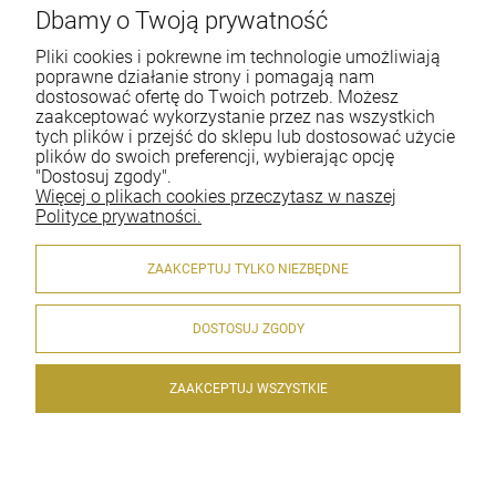
w Polsce!
Dbamy o Twoją prywatność
Pliki cookies i pokrewne im technologie umożliwiają
Tel.:
+48-697-22-66-94
poprawne działanie strony i pomagają nam
E-mail:
office@deepgloss.pl
dostosować ofertę do Twoich potrzeb. Możesz
zaakceptować wykorzystanie przez nas wszystkich
tych plików i przejść do sklepu lub dostosować użycie
plików do swoich preferencji, wybierając opcję
O firmie
"Dostosuj zgody".
Więcej o plikach cookies przeczytasz w naszej
Dostawa i płatności
Polityce prywatności.
Gwarancja i zwroty
ZAAKCEPTUJ TYLKO NIEZBĘDNE
Moje konto
DOSTOSUJ ZGODY
Pomoc
ZAAKCEPTUJ WSZYSTKIE
© 2026 www.deepgloss.pl. Wszelkie prawa zastrzeżone.
Styl graficzny ShopGadget.pl
Sklep internetowy Shoper.pl