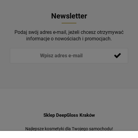
Newsletter
Podaj swój adres e-mail, jeżeli chcesz otrzymywać
informacje o nowościach i promocjach.
Sklep DeepGloss Kraków
Najlepsze kosmetyki dla Twojego samochodu!
Jeden z największych i najstarszych sklepów