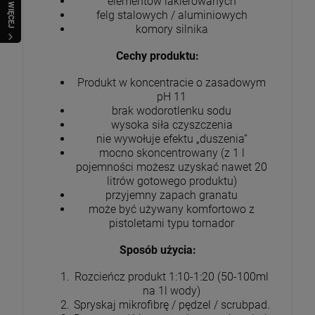
elementów lakierowanych
WIĘCEJ
felg stalowych / aluminiowych
komory silnika
Cechy produktu:
Produkt w koncentracie o zasadowym
pH 11
brak wodorotlenku sodu
wysoka siła czyszczenia
nie wywołuje efektu „duszenia”
mocno skoncentrowany (z 1 l
pojemności możesz uzyskać nawet 20
litrów gotowego produktu)
przyjemny zapach granatu
może być używany komfortowo z
pistoletami typu tornador
Sposób użycia:
Rozcieńcz produkt 1:10-1:20 (50-100ml
na 1l wody)
Spryskaj mikrofibrę / pędzel / scrubpad.