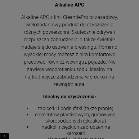
Alkaline APC
Alkaline APC z linii CleantlePro to zasadowy,
wielozadaniowy produkt do czyszczenia
różnych powierzchni. Skutecznie odrywa i
Cleantle Inspire 15ml Powłoka ochronna
K2 Trixon Pro - szczotka do czyszczenia
WaxPro Premium Black Microfiber 40x40cm
rozpuszcza zabrudzenia, a także świetnie
opon i nadkoli
360G/m2 Mikrofibra czarna
nadaje się do usuwania dressingu. Pomimo
90,99 zł
19,90 zł
6,90 zł
Cena regularna:
wysokiej mocy możesz z nim komfortowo
129,99 zł
80,59 zł
Najniższa cena:
pracować, również wewnątrz pojazdu. Nie
szt.
szt.
zawiera wodorotlenku sodu. Idealny na
najtrudniejsze zabrudzenia w środku i na
POWIADOM O DOSTĘPNOŚCI
DO KOSZYKA
DO KOSZYKA
zewnątrz auta.
Idealny do czyszczenia:
tapicerki i podsufitki (także pranie)
elementów plastikowych, gumowych,
skóropodobnych (ekoskóra)
nadkoli i ciężkich zabrudzeń na
karoserii