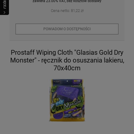
WIĘCEJ
zawiera 23.00% VAT, bez kosztów dostawy
Cena netto:
81,22 zł
POWIADOM O DOSTĘPNOŚCI
Prostaff Wiping Cloth "Glasias Gold Dry
Monster" - ręcznik do osuszania lakieru,
70x40cm