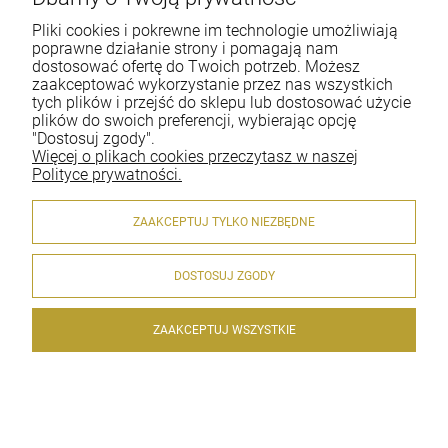
Pliki cookies i pokrewne im technologie umożliwiają
poprawne działanie strony i pomagają nam
dostosować ofertę do Twoich potrzeb. Możesz
zaakceptować wykorzystanie przez nas wszystkich
tych plików i przejść do sklepu lub dostosować użycie
Dostępność:
na wyczerpaniu
plików do swoich preferencji, wybierając opcję
Wysyłka w:
Natychmiast
"Dostosuj zgody".
Więcej o plikach cookies przeczytasz w naszej
Polityce prywatności.
74,90 zł
zawiera 23.00% VAT, bez kosztów dostawy
ZAAKCEPTUJ TYLKO NIEZBĘDNE
Cena netto:
60,89 zł
DOSTOSUJ ZGODY
szt.
ZAAKCEPTUJ WSZYSTKIE
DO KOSZYKA
Moje Auto Detailer Mikrofibra King
Dryer Twisted Towel 1200g/m2