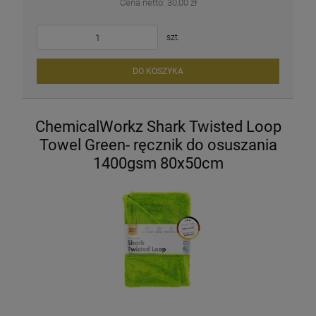
Cena netto:
30,00 zł
szt.
DO KOSZYKA
ChemicalWorkz Shark Twisted Loop
Towel Green- ręcznik do osuszania
1400gsm 80x50cm