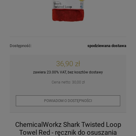
Cleantle Admire 30ml Powłoka ochronna
K2 Trixon Pro - szczotka do czyszczenia
WaxPro Premium Black Microfiber 40x40cm
opon i nadkoli
360G/m2 Mikrofibra czarna
Dostępność:
spodziewana dostawa
335,99 zł
19,90 zł
6,90 zł
Cena regularna:
479,99 zł
307,19 zł
36,90 zł
Najniższa cena:
szt.
szt.
zawiera 23.00% VAT, bez kosztów dostawy
szt.
Cena netto:
30,00 zł
DO KOSZYKA
DO KOSZYKA
DO KOSZYKA
POWIADOM O DOSTĘPNOŚCI
ChemicalWorkz Shark Twisted Loop
Towel Red - ręcznik do osuszania