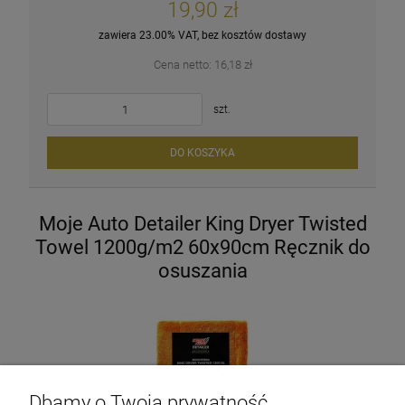
19,90 zł
zawiera 23.00% VAT, bez kosztów dostawy
Cena netto:
16,18 zł
szt.
DO KOSZYKA
Moje Auto Detailer King Dryer Twisted
Towel 1200g/m2 60x90cm Ręcznik do
osuszania
Dbamy o Twoją prywatność