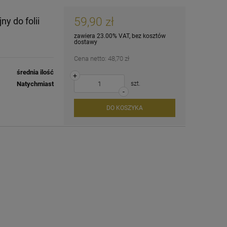
59,90 zł
y do folii
zawiera 23.00% VAT, bez kosztów
dostawy
Cena netto:
48,70 zł
średnia ilość
+
Natychmiast
szt.
-
DO KOSZYKA