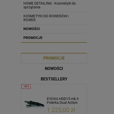
HOME DETAILING - Kosmetyki do
sprzątania
KOSMETYKI DO ROWERÓW |
ROWER
NOWOŚCI
PROMOCJE
PROMOCJE
NOWOŚCI
BESTSELLERY
etailing
EVOXA HDD15 mk II
K2 Mud Out 1000ml
 16 24
Polerka Dual Action
Płyn do czyszczenia
TAW
Maszyna polerska
rowerów
ł
1 225,00 zł
24,90 zł
tailingowy
15mm