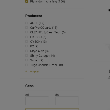
Płyny do mycia felg
(156)
Producent
ADBL
(17)
CarPro CQuartz
(15)
CLEANTLE/CleanTech
(6)
FRESSO
(6)
GYEON
(13)
K2
(9)
Moje Auto
(8)
Shiny Garage
(14)
Sonax
(9)
Tuga Chemie GmbH
(8)
więcej
Cena
od
do