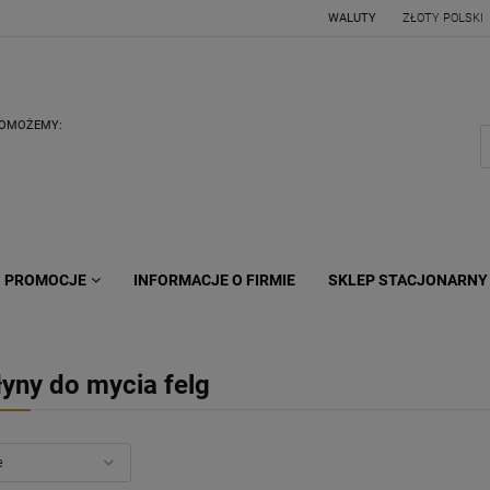
WALUTY
POMOŻEMY:
PROMOCJE
INFORMACJE O FIRMIE
SKLEP STACJONARNY
łyny do mycia felg