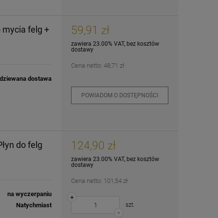
59,91 zł
 mycia felg +
zawiera 23.00% VAT, bez kosztów
dostawy
Cena netto:
48,71 zł
dziewana dostawa
POWIADOM O DOSTĘPNOŚCI
124,90 zł
łyn do felg
zawiera 23.00% VAT, bez kosztów
dostawy
Cena netto:
101,54 zł
na wyczerpaniu
+
Natychmiast
szt.
-