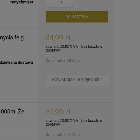
Natychmiast
szt.
-
DO KOSZYKA
34,90 zł
ycia felg
K2 Tipso Pro - patyczki
Deepgloss Mikrofibra
DeepGloss Mikrofib
zawiera 23.00% VAT, bez kosztów
do detali
Kirkland 40x40cm
do szyb waflowa
dostawy
40x40cm
6,90 zł
7,90 zł
8,50 zł
Cena netto:
28,37 zł
dziewana dostawa
+
szt.
POWIADOM O
POWIADOM O
POWIADOM O DOSTĘPNOŚCI
-
DOSTĘPNOŚCI
DOSTĘPNOŚCI
DO KOSZYKA
57,90 zł
1000ml Żel
zawiera 23.00% VAT, bez kosztów
dostawy
Cena netto:
47,07 zł