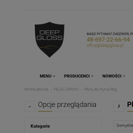
MASZ PYTANIA? ZADZWOŃ, 
48-697-22-66-94
office@deepgloss.pl
MENU
PRODUCENCI
NOWOŚCI
Strona główna
FELGI | OPONY
Płyny do mycia felg
Opcje przeglądania
P
Kategorie